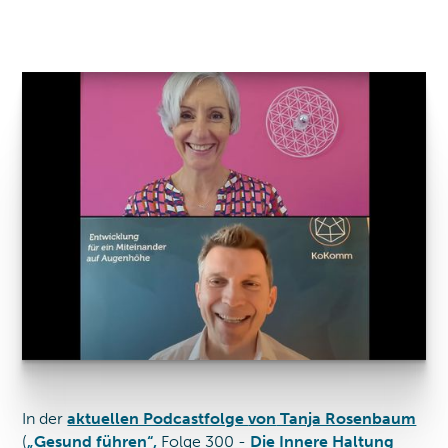
Was braucht es, um in herausfordernden Zeiten nicht
nur zu funktionieren, sondern bewusst und klar zu
führen?
In der
aktuellen Podcastfolge
von
Tanja Rosenbaum
(
„Gesund führen“,
Folge 300 -
Die Innere Haltung