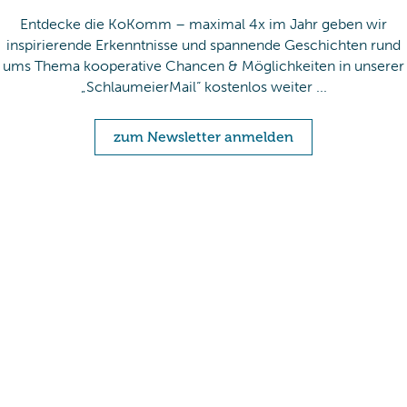
Entdecke die KoKomm – maximal 4x im Jahr geben wir
inspirierende Erkenntnisse und spannende Geschichten rund
ums Thema kooperative Chancen & Möglichkeiten in unserer
„SchlaumeierMail“ kostenlos weiter ...
zum Newsletter anmelden
Mit Absenden der Newsletter-Anmeldung akzeptieren Sie unsere
Datenschutzvereinbarungen
und erklären Sie sich damit einverstanden, dass wir
Ihnen per E-Mail Informationen zur Kooperationsforschungen zusenden. Sie
können den Newsletter jederzeit abbestellen, indem Sie auf den Link in der