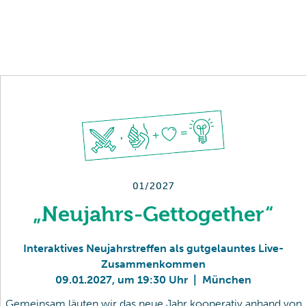
Fußzeile unserer E-Mails klicken.
01/2027
„Neujahrs-Gettogether“
Interaktives Neujahrstreffen als gutgelauntes Live-
Zusammenkommen
09
.
01
.
2027
,
um 19:30 Uhr
|
München
Gemeinsam läuten wir das neue Jahr kooperativ anhand von