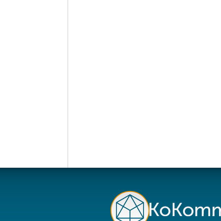
zvereinbarungen
und
rmationen zur
llen, indem Sie auf den