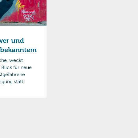
ower und
nbekanntem
sche, weckt
 Blick für neue
stgefahrene
gung statt