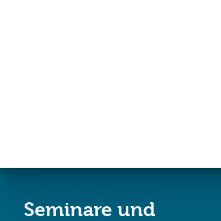
Mit Absenden der Newsletter-Anmeldung akzeptieren Sie unsere
Datenschut
erklären Sie sich damit einverstanden, dass wir Ihnen per E-Mail Info
Kooperationsforschungen zusenden. Sie können den Newsletter jederzeit abbeste
Link in der Fußzeile unserer E-Mails klicken.
Seminare und