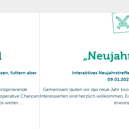
l
„Neujah
ssen, futtern aber
Interaktives Neujahrstre
09
.
01
.
202
inspirierende
Gemeinsam läuten wir das neue Jahr koope
ooperative Chancen
Interessierten sind herzlich willkommen, Ein
 weiter ...
erwüns