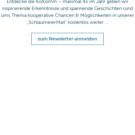
Entdecke die KoKomm – maximal 4x im Jahr geben wir
inspirierende Erkenntnisse und spannende Geschichten rund
ums Thema kooperative Chancen & Möglichkeiten in unserer
„SchlaumeierMail“ kostenlos weiter ...
zum Newsletter anmelden
Mit Absenden der Newsletter-Anmeldung akzeptieren Sie unsere
Datenschutzvereinbarungen
und erklären Sie sich damit einverstanden, dass wir
Ihnen per E-Mail Informationen zur Kooperationsforschungen zusenden. Sie
können den Newsletter jederzeit abbestellen, indem Sie auf den Link in der
Fußzeile unserer E-Mails klicken.