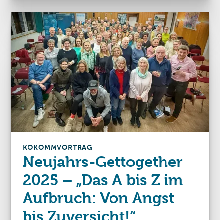
KOKOMM
VORTRAG
Neujahrs-Gettogether
2025 – „Das A bis Z im
Aufbruch: Von Angst
bis Zuversicht!“