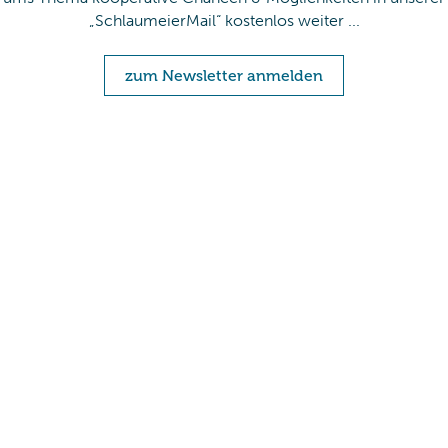
„SchlaumeierMail“ kostenlos weiter ...
zum Newsletter anmelden
Mit Absenden der Newsletter-Anmeldung akzeptieren Sie unsere
Datenschutzvereinbarungen
und erklären Sie sich damit einverstanden, dass wir
Ihnen per E-Mail Informationen zur Kooperationsforschungen zusenden. Sie
können den Newsletter jederzeit abbestellen, indem Sie auf den Link in der
Fußzeile unserer E-Mails klicken.