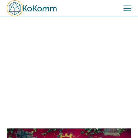
INSPIRATION
Staunen – stille Power
und Hinwendung zu
Unbekanntem
Staunen schafft geistige Frische, weckt Begeisterung
und öffnet den Blick für neue Lösungen. Es durchbricht
festgefahrene Muster und bringt Denkbewegung statt
Stillstand.