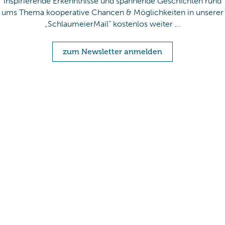
inspirierende Erkenntnisse und spannende Geschichten rund
ums Thema kooperative Chancen & Möglichkeiten in unserer
„SchlaumeierMail“ kostenlos weiter ...
zum Newsletter anmelden
Mit Absenden der Newsletter-Anmeldung akzeptieren Sie unsere
Datenschutzvereinbarungen
und erklären Sie sich damit einverstanden, dass wir
Ihnen per E-Mail Informationen zur Kooperationsforschungen zusenden. Sie
können den Newsletter jederzeit abbestellen, indem Sie auf den Link in der
Fußzeile unserer E-Mails klicken.