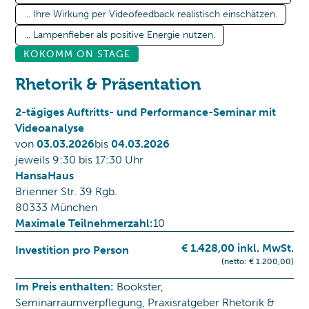
... Ihre Wirkung per Videofeedback realistisch einschätzen.
... Lampenfieber als positive Energie nutzen.
KOKOMM ON STAGE
Rhetorik & Präsentation
2-tägiges Auftritts- und Performance-Seminar mit
Videoanalyse
von
03
.
03
.
2026
bis
04
.
03
.
2026
jeweils 9:30 bis 17:30 Uhr
HansaHaus
Brienner Str. 39 Rgb.
80333 München
Maximale Teilnehmerzahl:
10
€ 1.428,00 inkl. MwSt.
Investition pro Person
(netto: € 1.200,00)
Im Preis enthalten:
Bookster,
Seminarraumverpflegung, Praxisratgeber Rhetorik &