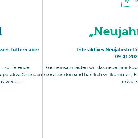
l
„Neujah
ssen, futtern aber
Interaktives Neujahrstre
09
.
01
.
202
inspirierende
Gemeinsam läuten wir das neue Jahr koope
ooperative Chancen
Interessierten sind herzlich willkommen, Ein
 weiter ...
erwüns