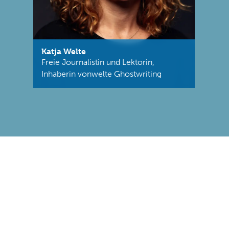
Katja Welte
Freie Journalistin und Lektorin,
Inhaberin vonwelte Ghostwriting