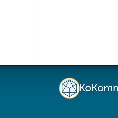
zvereinbarungen
und
rmationen zur
llen, indem Sie auf den