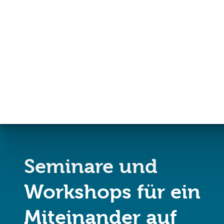
Mit Absenden der Newsletter-Anmeldung akzeptieren Sie unsere
Datenschut
erklären Sie sich damit einverstanden, dass wir Ihnen per E-Mail Info
Kooperationsforschungen zusenden. Sie können den Newsletter jederzeit abbeste
Link in der Fußzeile unserer E-Mails klicken.
Seminare und
Workshops für ein
Miteinander auf