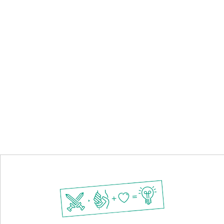
Mit Absenden der Newsletter-Anmeldung akzeptieren Sie unsere
Datenschutzvereinbarungen
und erklären Sie sich damit einverstanden, dass wir
Ihnen per E-Mail Informationen zur Kooperationsforschungen zusenden. Sie
können den Newsletter jederzeit abbestellen, indem Sie auf den Link in der
Fußzeile unserer E-Mails klicken.