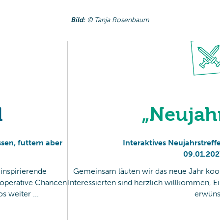
Bild:
© Tanja Rosenbaum
l
„Neujah
ssen, futtern aber
Interaktives Neujahrstre
09
.
01
.
202
inspirierende
Gemeinsam läuten wir das neue Jahr koope
ooperative Chancen
Interessierten sind herzlich willkommen, Ein
 weiter ...
erwüns