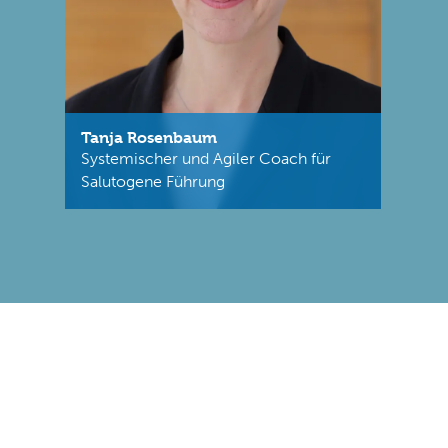
Tanja Rosenbaum
Systemischer und Agiler Coach für
Salutogene Führung