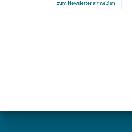
zum Newsletter anmelden
Mit Absenden der Newsletter-Anmeldung akzeptieren Sie unsere
Datenschut
erklären Sie sich damit einverstanden, dass wir Ihnen per E-Mail Info
Kooperationsforschungen zusenden. Sie können den Newsletter jederzeit abbeste
Link in der Fußzeile unserer E-Mails klicken.