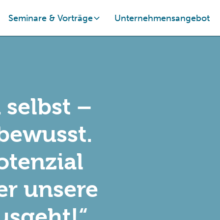
Seminare & Vorträge
Unternehmensangebot
 selbst –
bewusst.
Potenzial
er unsere
usgeht!“