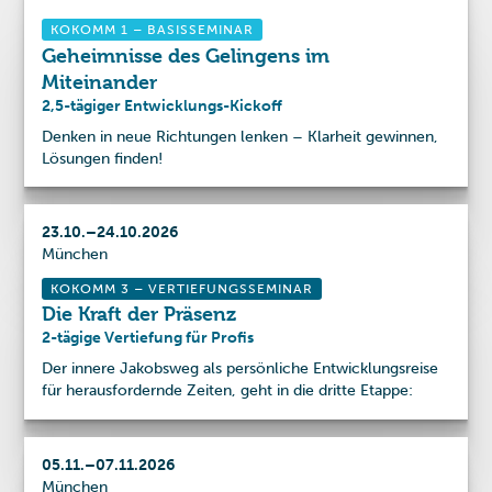
KOKOMM 1 – BASISSEMINAR
Geheimnisse des Gelingens im
Miteinander
2,5-tägiger Entwicklungs-Kickoff
Denken in neue Richtungen lenken – Klarheit gewinnen,
Lösungen finden!
23
.
10
.
–
24
.
10
.
2026
München
KOKOMM 3 – VERTIEFUNGSSEMINAR
Die Kraft der Präsenz
2-tägige Vertiefung für Profis
Der innere Jakobsweg als persönliche Entwicklungsreise
für herausfordernde Zeiten, geht in die dritte Etappe:
05
.
11
.
–
07
.
11
.
2026
München