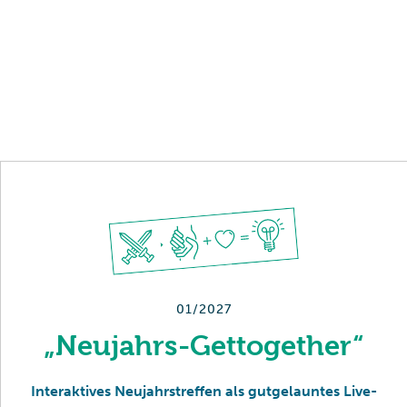
Mit Absenden der Newsletter-Anmeldung akzeptieren Sie unsere
Datenschutzvereinbarungen
und erklären Sie sich damit einverstanden, dass wir
Ihnen per E-Mail Informationen zur Kooperationsforschungen zusenden. Sie
können den Newsletter jederzeit abbestellen, indem Sie auf den Link in der
Fußzeile unserer E-Mails klicken.
01/2027
„Neujahrs-Gettogether“
Interaktives Neujahrstreffen als gutgelauntes Live-